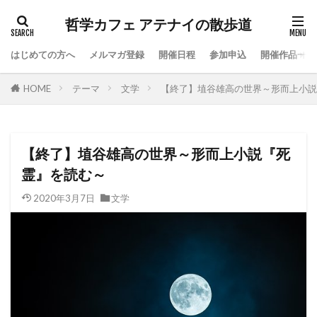
哲学カフェ アテナイの散歩道
はじめての方へ
メルマガ登録
開催日程
参加申込
開催作品一覧
HOME
テーマ
文学
【終了】埴谷雄高の世界～形而上小説
【終了】埴谷雄高の世界～形而上小説『死
霊』を読む～
2020年3月7日
文学