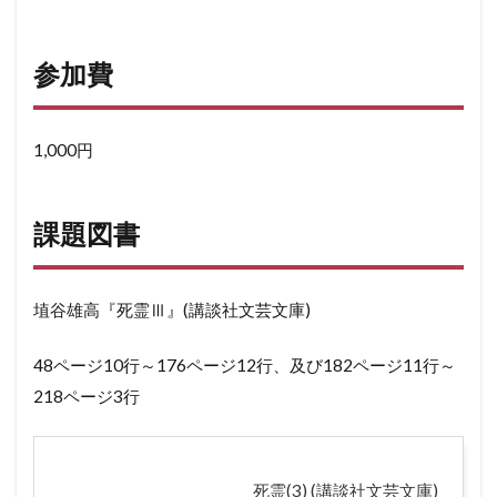
参加費
1,000円
課題図書
埴谷雄高『死霊Ⅲ』(講談社文芸文庫)
48ページ10行～176ページ12行、及び182ページ11行～
218ページ3行
死霊(3) (講談社文芸文庫)