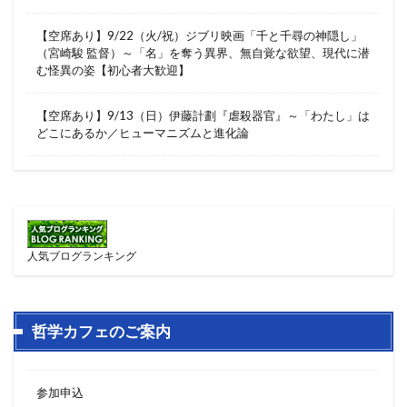
【空席あり】9/22（火/祝）ジブリ映画「千と千尋の神隠し」
（宮崎駿 監督）～「名」を奪う異界、無自覚な欲望、現代に潜
む怪異の姿【初心者大歓迎】
【空席あり】9/13（日）伊藤計劃『虐殺器官』～「わたし」は
どこにあるか／ヒューマニズムと進化論
人気ブログランキング
哲学カフェのご案内
参加申込