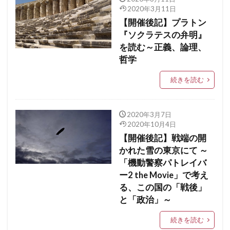
2020年3月11日
【開催後記】プラトン
『ソクラテスの弁明』
を読む～正義、論理、
哲学
続きを読む
2020年3月7日
2020年10月4日
【開催後記】戦端の開
かれた雪の東京にて ～
「機動警察パトレイバ
ー2 the Movie」で考え
る、この国の「戦後」
と「政治」～
続きを読む