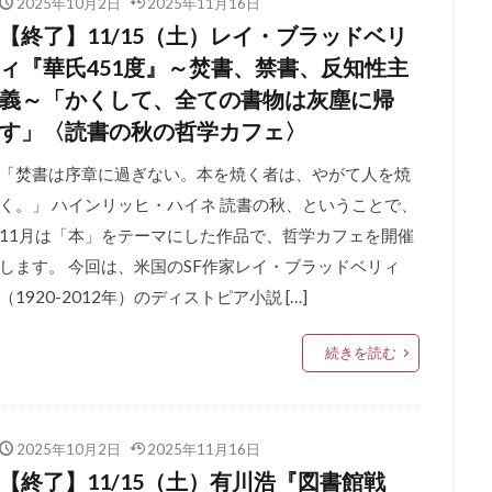
2025年10月2日
2025年11月16日
【終了】11/15（土）レイ・ブラッドベリ
ィ『華氏451度』～焚書、禁書、反知性主
義～「かくして、全ての書物は灰塵に帰
す」〈読書の秋の哲学カフェ〉
「焚書は序章に過ぎない。本を焼く者は、やがて人を焼
く。」 ハインリッヒ・ハイネ 読書の秋、ということで、
11月は「本」をテーマにした作品で、哲学カフェを開催
します。 今回は、米国のSF作家レイ・ブラッドベリィ
（1920-2012年）のディストピア小説 […]
続きを読む
2025年10月2日
2025年11月16日
【終了】11/15（土）有川浩『図書館戦