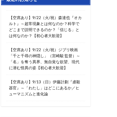
【空席あり】9/22（火/祝）森達也『オカ
ルト』～超常現象とは何なのか？科学で
どこまで説明できるのか？「信じる」と
は何なのか？【初心者大歓迎】
【空席あり】9/22（火/祝）ジブリ映画
「千と千尋の神隠し」（宮崎駿 監督）～
「名」を奪う異界、無自覚な欲望、現代
に潜む怪異の姿【初心者大歓迎】
【空席あり】9/13（日）伊藤計劃『虐殺
器官』～「わたし」はどこにあるか／ヒ
ューマニズムと進化論