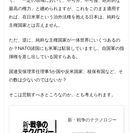
で、「一定の領域において、不可分、不可侵、絶対的な
最高の権力」と纏められますが、これをこのまま適用す
れば、在日米軍という治外法権を抱える日本は、純粋な
主権国家とは言えません。
ただ、逆に、純粋な主権国家が一体世界にいくつあるの
か？NATO諸国にも米軍は駐留していますし、自国軍の指
揮権を差し出している国すらある。
国連安保理常任理事5か国や反米国家、核保有国など、そ
の数は少ないのではないか？
そこは悲観すべきところなのか、とも考えられます。
新・戦争のテクノロジー
created by
Rinker