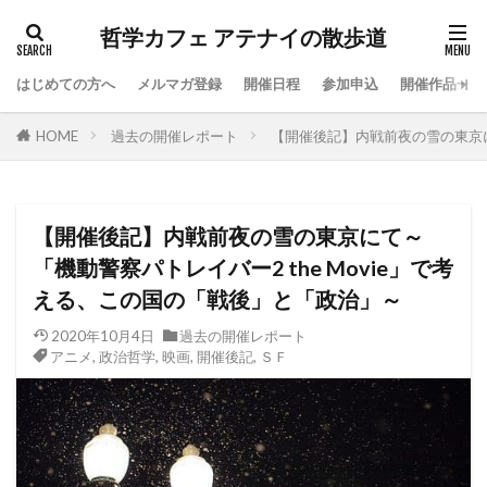
哲学カフェ アテナイの散歩道
はじめての方へ
メルマガ登録
開催日程
参加申込
開催作品一覧
HOME
過去の開催レポート
【開催後記】内戦前夜の雪の東京に
【開催後記】内戦前夜の雪の東京にて～
「機動警察パトレイバー2 the Movie」で考
える、この国の「戦後」と「政治」～
2020年10月4日
過去の開催レポート
アニメ
,
政治哲学
,
映画
,
開催後記
,
ＳＦ