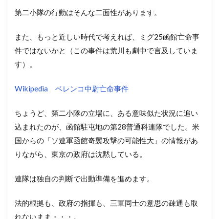
第二小隊の行動はそんな二面性があります。
また、もっと近しい時代で考えれば、ミグ25函館亡命事
件ではないかと（この事件は荒川も劇中で言及していま
す）。
Wikipedia ベレンコ中尉亡命事件
ちょうど、第二小隊の立場に、ある意味似た状況に追い
込まれたのが、函館駐屯地の第28普通科連隊でした。米
国からの「ソ連軍函館奇襲攻撃の可能性大」の情報があ
りながら、東京の政府は沈黙している。
連隊は独自の判断で出動準備を進めます。
法的根拠も、政府の指揮も、三軍同士の意思の疎通も取
れないまま・・・。