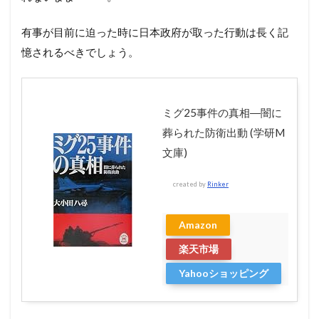
有事が目前に迫った時に日本政府が取った行動は長く記
憶されるべきでしょう。
ミグ25事件の真相―闇に
葬られた防衛出動 (学研M
文庫)
created by
Rinker
Amazon
楽天市場
Yahooショッピング