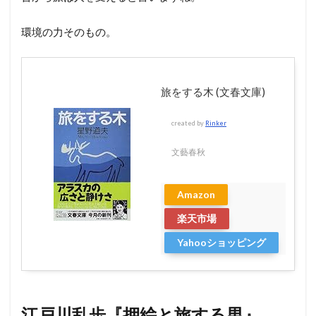
環境の力そのもの。
旅をする木 (文春文庫)
created by
Rinker
文藝春秋
Amazon
楽天市場
Yahooショッピング
江戸川乱歩『押絵と旅する男』