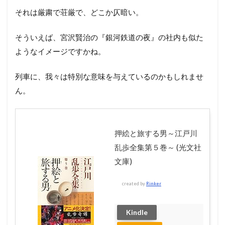
それは厳粛で荘厳で、どこか仄暗い。
そういえば、宮沢賢治の『銀河鉄道の夜』の社内も似た
ようなイメージですかね。
列車に、我々は特別な意味を与えているのかもしれませ
ん。
押絵と旅する男～江戸川
乱歩全集第５巻～ (光文社
文庫)
created by
Rinker
Kindle