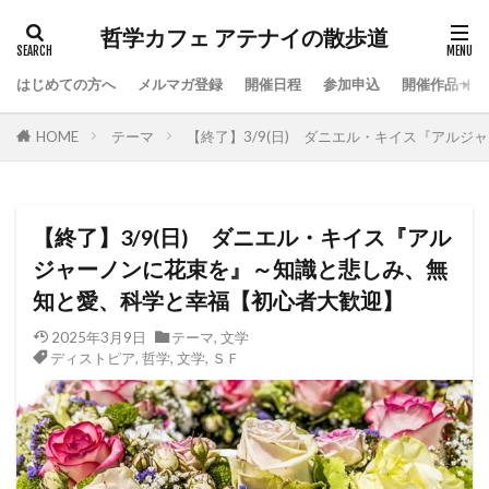
哲学カフェ アテナイの散歩道
はじめての方へ
メルマガ登録
開催日程
参加申込
開催作品一覧
HOME
テーマ
【終了】3/9(日) ダニエル・キイス『アル
【終了】3/9(日) ダニエル・キイス『アル
ジャーノンに花束を』～知識と悲しみ、無
知と愛、科学と幸福【初心者大歓迎】
2025年3月9日
テーマ
,
文学
ディストピア
,
哲学
,
文学
,
ＳＦ