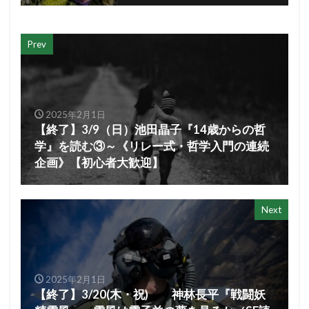
Prev
2025年2月1日
【終了】3/9（日）池田晶子『14歳からの哲
学』を読む③～《リレー式・哲学入門の連続
企画》【初心者大歓迎】
Next
2025年2月1日
【終了】3/20(木・祝) 神林長平『戦闘妖