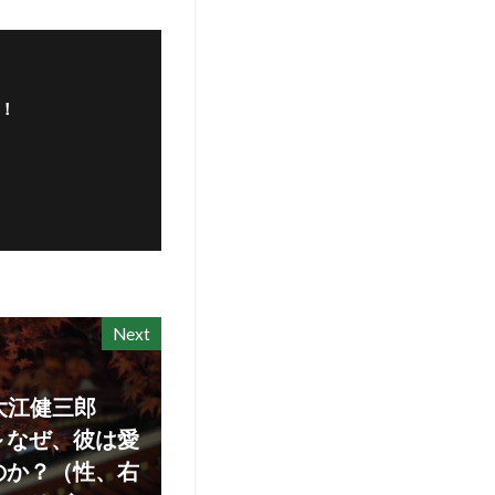
！
Next
大江健三郎
～なぜ、彼は愛
のか？（性、右