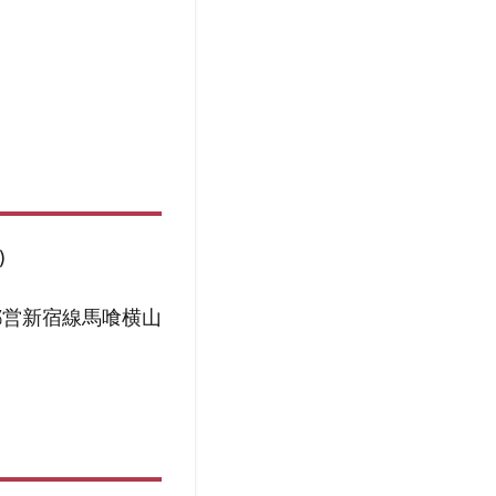
)
都営新宿線馬喰横山