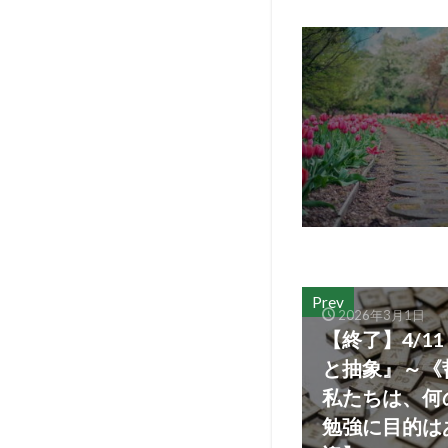
Prev
2026年3月1日
【終了】4/1
と抽象』～《
私たちは、何
勉強に目的は