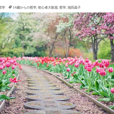
哲学
14歳からの哲学
,
初心者大歓迎
,
哲学
,
池田晶子