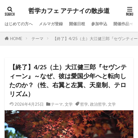
哲学カフェ アテナイの散歩道
はじめての方へ
メルマガ登録
開催日程
参加申込
開催作品一覧
HOME
テーマ
【終了】4/25（土）大江健三郎『セヴンテ
【終了】4/25（土）大江健三郎『セヴンテ
ィーン』～なぜ、彼は愛国少年へと転向し
たのか？（性、右翼と左翼、天皇制、テロ
リズム）
2026年4月25日
テーマ
,
文学
哲学
,
政治哲学
,
文学