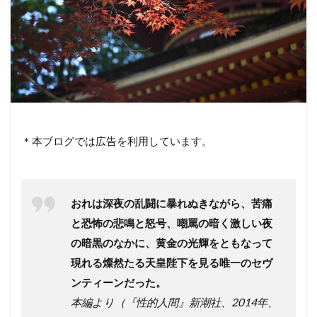
＊本ブログでは広告を利用しています。
おれは深夜の乱闘に暴れぬきながら、苦痛
と恐怖の悲鳴と怒号、嘲罵の暗く激しい夜
の暗黒のなかに、黄金の光輝をともなって
現れる燦然たる天皇陛下を見る唯一のセヴ
ンティーンだった。
本編より（『性的人間』新潮社、2014年、