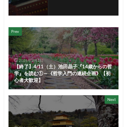
Prev
2026年3月1日
【終了】4/11（土）池田晶子『14歳からの哲
学』を読む①～《哲学入門の連続企画》【初
心者大歓迎】
Next