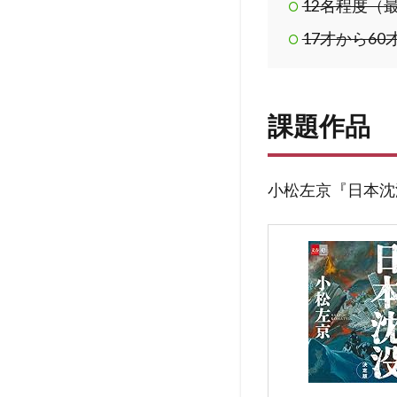
12名程度（
17才から6
課題作品
小松左京『日本沈