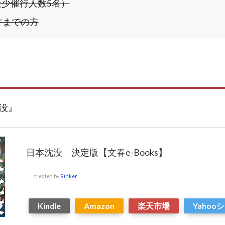
最少催行人数5名）
0才までの方
没』
日本沈没 決定版【文春e-Books】
created by
Rinker
Kindle
Amazon
楽天市場
Yaho