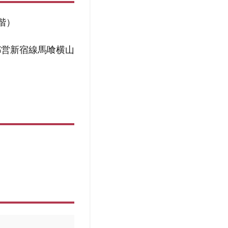
階）
都営新宿線馬喰横山