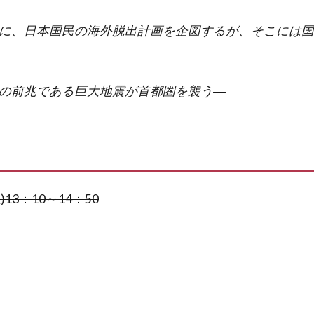
に、日本国民の海外脱出計画を企図するが、そこには国
の前兆である巨大地震が首都圏を襲う―
)13：10～14：50