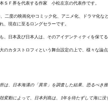
本ＳＦ界を代表する作家 小松左京の代表作です。
以来、二度の映画化やコミック化、アニメ化、ドラマ化な
れ、現在に至るロングセラーです。
も、日本及び日本人は、そのアイデンティティを保てる
大のカタストロフィという舞台設定の上で、様々な論点
所は、日本海溝の「異常」を調査した結果、恐るべき推
殻変動によって、日本列島は、1年を待たずして海に没