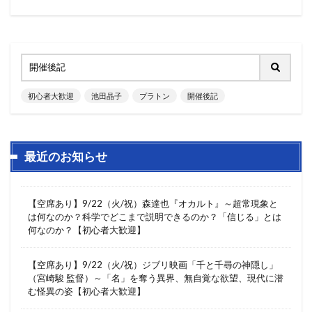
初心者大歓迎
池田晶子
プラトン
開催後記
最近のお知らせ
【空席あり】9/22（火/祝）森達也『オカルト』～超常現象と
は何なのか？科学でどこまで説明できるのか？「信じる」とは
何なのか？【初心者大歓迎】
【空席あり】9/22（火/祝）ジブリ映画「千と千尋の神隠し」
（宮崎駿 監督）～「名」を奪う異界、無自覚な欲望、現代に潜
む怪異の姿【初心者大歓迎】