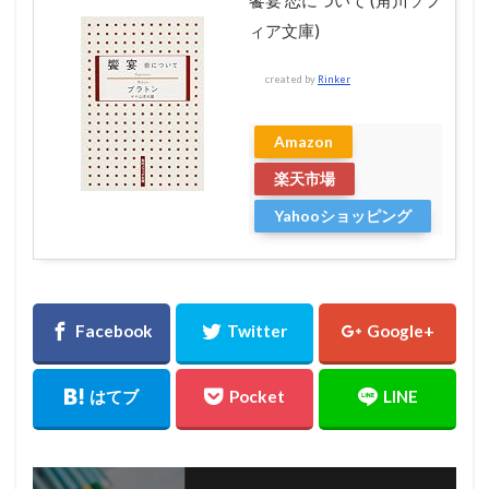
饗宴 恋について (角川ソフ
ィア文庫)
created by
Rinker
Amazon
楽天市場
Yahooショッピング