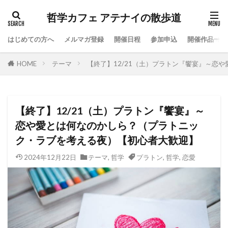
哲学カフェ アテナイの散歩道
はじめての方へ
メルマガ登録
開催日程
参加申込
開催作品一覧
HOME
テーマ
【終了】12/21（土）プラトン『饗宴』～恋
【終了】12/21（土）プラトン『饗宴』～
恋や愛とは何なのかしら？（プラトニッ
ク・ラブを考える夜）【初心者大歓迎】
2024年12月22日
テーマ
,
哲学
プラトン
,
哲学
,
恋愛