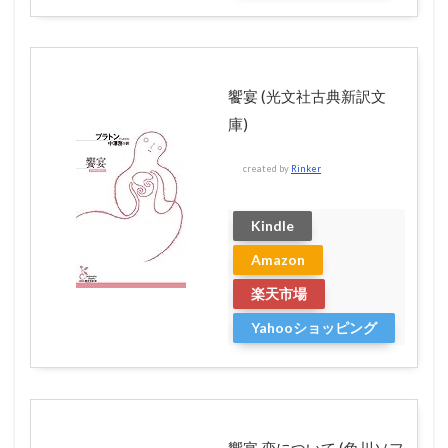
饗宴 (光文社古典新訳文
庫)
created by
Rinker
Kindle
Amazon
楽天市場
Yahooショッピング