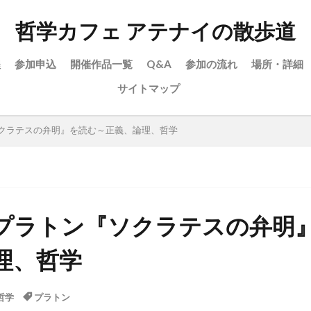
哲学カフェ アテナイの散歩道
程
参加申込
開催作品一覧
Q&A
参加の流れ
場所・詳細
サイトマップ
クラテスの弁明』を読む～正義、論理、哲学
プラトン『ソクラテスの弁明
理、哲学
哲学
プラトン