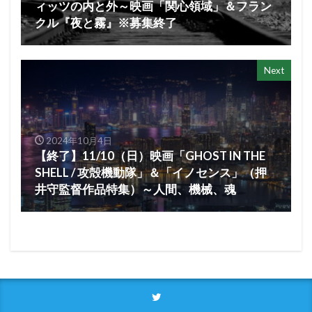
ィッツの内と外～映画「関心領域」＆フラン
クル『夜と霧』※募集終了
Next
2024年10月4日
【終了】11/10（日）映画「GHOST IN THE
SHELL / 攻殻機動隊」＆「イノセンス」（押
井守監督作品特集）～人間、機械、魂