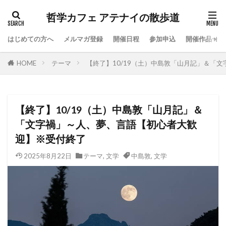
哲学カフェ アテナイの散歩道
はじめての方へ
メルマガ登録
開催日程
参加申込
開催作品一覧
HOME
テーマ
【終了】10/19（土）中島敦「山月記」＆「
【終了】10/19（土）中島敦「山月記」＆
「文字禍」～人、夢、言語【初心者大歓
迎】※受付終了
2025年8月22日
テーマ
,
文学
中島敦
,
文学