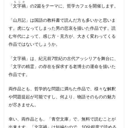
もじ
か
「
文字
禍
」の2篇をテーマに、哲学カフェを開催します。
「山月記」は国語の教科書で読んだ方も多いかと思いま
す。虎になってしまった男の悲哀を描いた作品です。読
む年代によって、感じ方・見方が、大きく変わってくる
作品ではないでしょうか。
「文字禍」は、紀元前7世紀の古代アッシリアを舞台に、
「文字の精霊」の存在を探求する老博士の運命を描いた
作品です。
両作品とも、哲学的な問題に満ちた作品で、様々な解釈
や問題提起が可能ですし、何より、物語そのものの魅力
が尽きません。
幸い、両作品とも、「青空文庫」で、無料で読むことが
出来ます。「文字禍」は短編なので、10分程度で読める