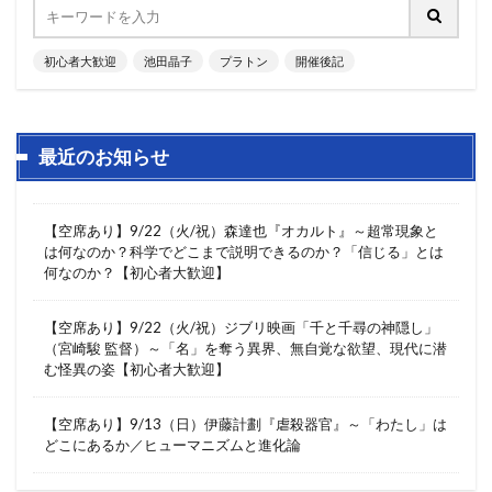
初心者大歓迎
池田晶子
プラトン
開催後記
最近のお知らせ
【空席あり】9/22（火/祝）森達也『オカルト』～超常現象と
は何なのか？科学でどこまで説明できるのか？「信じる」とは
何なのか？【初心者大歓迎】
【空席あり】9/22（火/祝）ジブリ映画「千と千尋の神隠し」
（宮崎駿 監督）～「名」を奪う異界、無自覚な欲望、現代に潜
む怪異の姿【初心者大歓迎】
【空席あり】9/13（日）伊藤計劃『虐殺器官』～「わたし」は
どこにあるか／ヒューマニズムと進化論