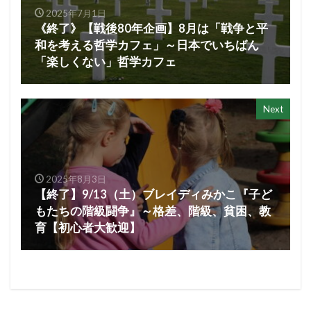
2025年7月1日
《終了》【戦後80年企画】8月は「戦争と平
和を考える哲学カフェ」～日本でいちばん
「楽しくない」哲学カフェ
Next
2025年8月3日
【終了】9/13（土）ブレイディみかこ『子ど
もたちの階級闘争』～格差、階級、貧困、教
育【初心者大歓迎】