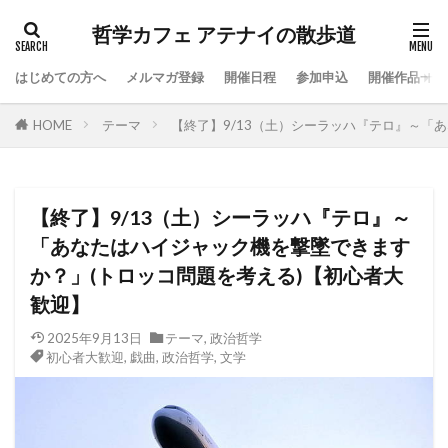
哲学カフェ アテナイの散歩道
はじめての方へ
メルマガ登録
開催日程
参加申込
開催作品一覧
HOME
テーマ
【終了】9/13（土）シーラッハ『テロ』～「
【終了】9/13（土）シーラッハ『テロ』～
「あなたはハイジャック機を撃墜できます
か？」(トロッコ問題を考える)【初心者大
歓迎】
2025年9月13日
テーマ
,
政治哲学
初心者大歓迎
,
戯曲
,
政治哲学
,
文学