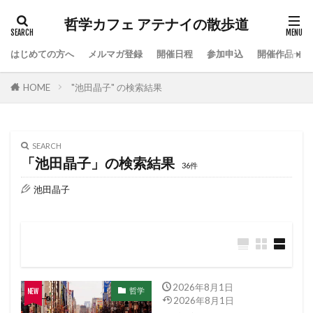
哲学カフェ アテナイの散歩道
はじめての方へ
メルマガ登録
開催日程
参加申込
開催作品一覧
HOME
"池田晶子" の検索結果
SEARCH
「池田晶子」の検索結果
36件
池田晶子
2026年8月1日
哲学
2026年8月1日