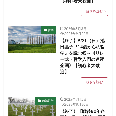
【初心者大歓迎】
続きを読む
2025年8月3日
哲学
2025年9月22日
【終了】9/21（日）池
田晶子『14歳からの哲
学』を読む⑥～《リレ
ー式・哲学入門の連続
企画》【初心者大歓
迎】
続きを読む
2025年7月1日
政治哲学
2025年8月30日
《終了》【戦後80年企