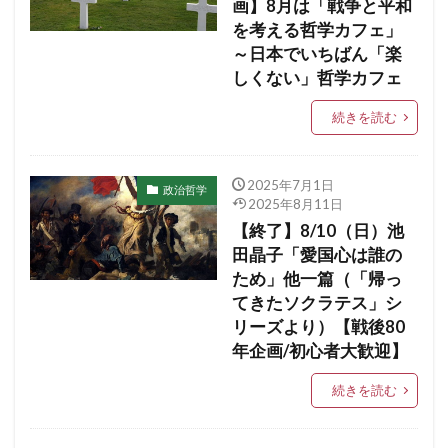
画】8月は「戦争と平和
を考える哲学カフェ」
～日本でいちばん「楽
しくない」哲学カフェ
続きを読む
2025年7月1日
政治哲学
2025年8月11日
【終了】8/10（日）池
田晶子「愛国心は誰の
ため」他一篇（「帰っ
てきたソクラテス」シ
リーズより）【戦後80
年企画/初心者大歓迎】
続きを読む