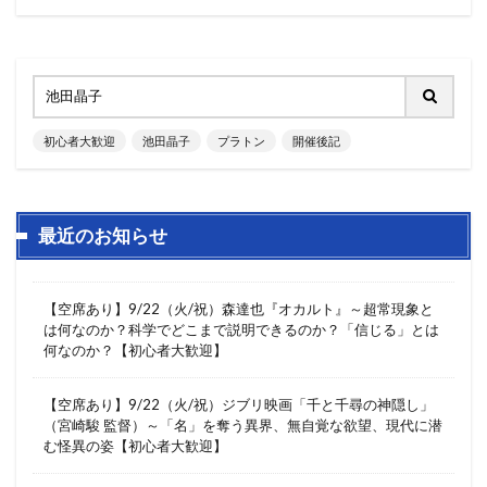
初心者大歓迎
池田晶子
プラトン
開催後記
最近のお知らせ
【空席あり】9/22（火/祝）森達也『オカルト』～超常現象と
は何なのか？科学でどこまで説明できるのか？「信じる」とは
何なのか？【初心者大歓迎】
【空席あり】9/22（火/祝）ジブリ映画「千と千尋の神隠し」
（宮崎駿 監督）～「名」を奪う異界、無自覚な欲望、現代に潜
む怪異の姿【初心者大歓迎】