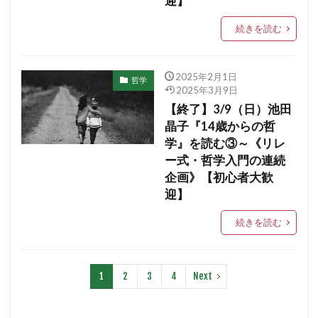
迎】
続きを読む
2025年2月1日
哲学
2025年3月9日
【終了】3/9（日）池田
晶子『14歳からの哲
学』を読む③～《リレ
ー式・哲学入門の連続
企画》【初心者大歓
迎】
続きを読む
1
2
3
4
Next