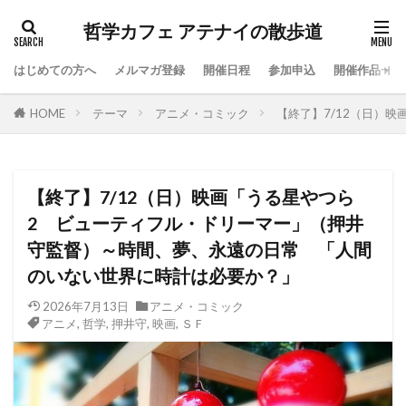
哲学カフェ アテナイの散歩道
はじめての方へ
メルマガ登録
開催日程
参加申込
開催作品一覧
HOME
テーマ
アニメ・コミック
【終了】7/12（日）
【終了】7/12（日）映画「うる星やつら
2 ビューティフル・ドリーマー」（押井
守監督）～時間、夢、永遠の日常 「人間
のいない世界に時計は必要か？」
2026年7月13日
アニメ・コミック
アニメ
,
哲学
,
押井守
,
映画
,
ＳＦ