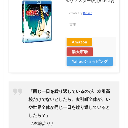
ルリマスター版] [Blu-ray]
created by
Rinker
東宝
Amazon
楽天市場
Yahooショッピング
「同じ一日を繰り返しているのが、友引高
校だけでないとしたら、友引町全体が、い
や世界全体が同じ一日を繰り返していると
したら？」
（本編より）