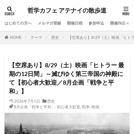
哲学カフェ アテナイの散歩道
はじめての方へ
メルマガ登録
開催日程
参加申込
開催作品一覧
HOME
テーマ
歴史
【空席あり】8/29（土）映画「ヒト
【空席あり】8/29（土）映画「ヒトラー 最
期の12日間」～滅びゆく第三帝国の神殿に
て【初心者大歓迎／8月企画「戦争と平
和」】
2026年7月1日
歴史
8月企画「戦争と平和」
,
初心者大歓迎
,
戦争
,
映画