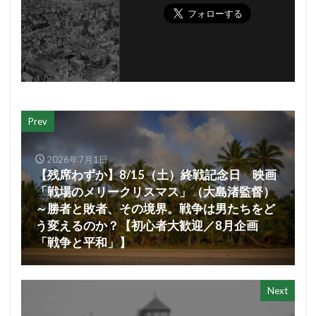
Prev
2026年7月1日
【残席わずか】8/15（土）終戦記念日 映画
「戦場のメリークリスマス」（大島渚監督）
～勝者と敗者、その境界。戦争は男たちをど
う変えるのか？【初心者大歓迎／8月企画
「戦争と平和」】
Next