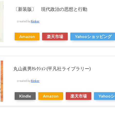
〔新装版〕 現代政治の思想と行動
created by
Rinker
Amazon
楽天市場
Yahooショッピング
丸山眞男ｾﾚｸｼｮﾝ (平凡社ライブラリー)
created by
Rinker
Kindle
Amazon
楽天市場
Yaho