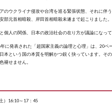
アのウクライナ侵攻や台湾を巡る緊張状態、それに伴う
安部元首相暗殺、岸田首相暗殺未遂まで起こりました。
と個人の関係、日本の政治社会の在り方が議論になって
46年に発表された「超国家主義の論理と心理」は、20ペ
日本という国の本質を明解かつ鋭く抉っています。その
色褪せません。
土）16:10～17：45