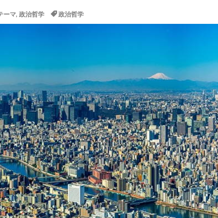
テーマ
,
政治哲学
政治哲学