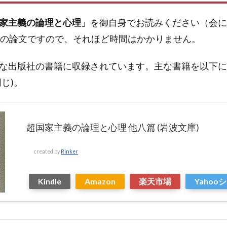
家主義の論理と心理」
を御自身でお読みください（会
程の論文ですので、それほど時間はかかりません。
な出版社の書籍に収録されています。主な書籍を以下に
じ)。
超国家主義の論理と心理 他八篇 (岩波文庫)
created by
Rinker
Kindle
Amazon
楽天市場
Yaho