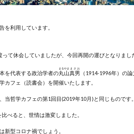
告を利用しています。
渡って休会していましたが、今回再開の運びとなりまし
まるやま
まさお
本を代表する政治学者の
丸山
真男
（1914-1996年）
学カフェ（読書会）を開催いたします。
当哲学カフェの第1回目(2019年10月)と同じものです
3年を比べると、世情は激変しました。
は新型コロナ禍でしょう。