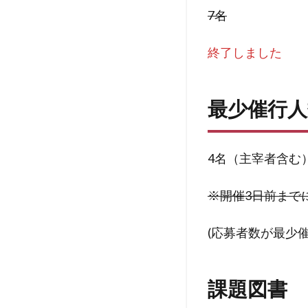
7名
終了しました
最少催行人
4名（主宰者含む
※開催3日前まで
(応募者数が最少
課題図書