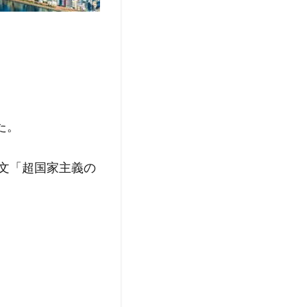
た。
の論文「超国家主義の
。