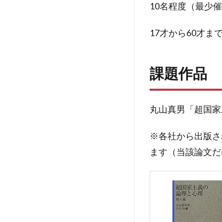
10名程度（最少
17才から60才ま
課題作品
丸山真男「超国家
※各社から出版さ
ます（当該論文だ