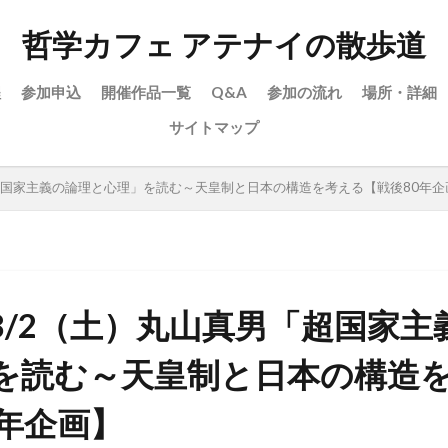
哲学カフェ アテナイの散歩道
程
参加申込
開催作品一覧
Q&A
参加の流れ
場所・詳細
サイトマップ
超国家主義の論理と心理」を読む～天皇制と日本の構造を考える【戦後80年企
8/2（土）丸山真男「超国家主
を読む～天皇制と日本の構造
0年企画】