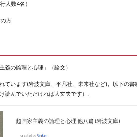
催行人数4名）
での方
主義の論理と心理」（論文）
れています(岩波文庫、平凡社、未来社など)。以下の書
け読んでいただければ大丈夫です）。
超国家主義の論理と心理 他八篇 (岩波文庫)
created by
Rinker