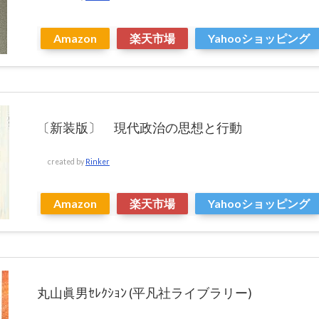
Amazon
楽天市場
Yahooショッピング
〔新装版〕 現代政治の思想と行動
created by
Rinker
Amazon
楽天市場
Yahooショッピング
丸山眞男ｾﾚｸｼｮﾝ (平凡社ライブラリー)