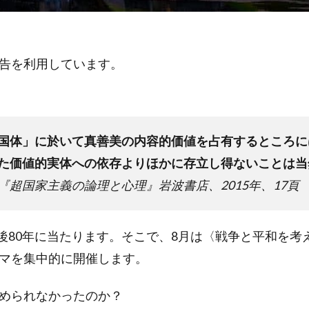
告を利用しています。
国体」に於いて真善美の内容的価値を占有するところに
た価値的実体への依存よりほかに存立し得ないことは当
『超国家主義の論理と心理』岩波書店、2015年、17頁
、戦後80年に当たります。そこで、8月は〈戦争と平和を
マを集中的に開催します。
められなかったのか？