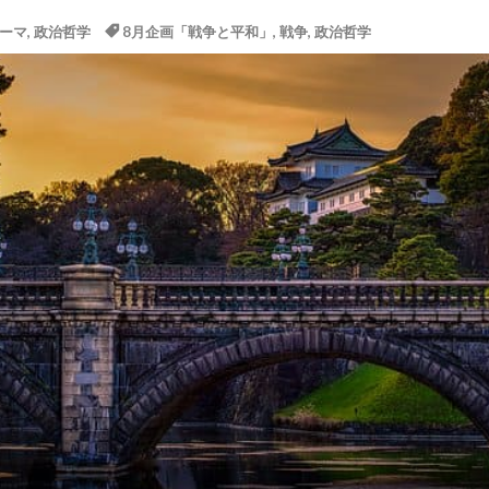
ーマ
,
政治哲学
8月企画「戦争と平和」
,
戦争
,
政治哲学