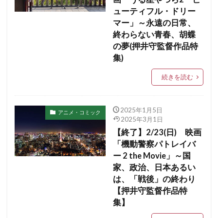
ューティフル・ドリー
マー」～永遠の日常、
終わらない青春、胡蝶
の夢(押井守監督作品特
集)
続きを読む
2025年1月5日
アニメ・コミック
2025年3月1日
【終了】2/23(日) 映画
「機動警察パトレイバ
ー 2 the Movie」～国
家、政治、日本あるい
は、「戦後」の終わり
【押井守監督作品特
集】