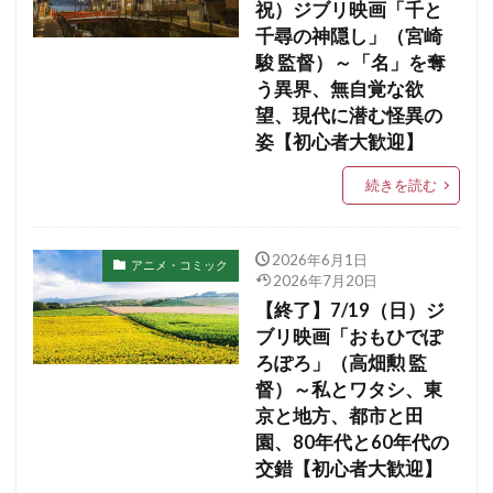
祝）ジブリ映画「千と
千尋の神隠し」（宮崎
駿 監督）～「名」を奪
う異界、無自覚な欲
望、現代に潜む怪異の
姿【初心者大歓迎】
続きを読む
2026年6月1日
アニメ・コミック
2026年7月20日
【終了】7/19（日）ジ
ブリ映画「おもひでぽ
ろぽろ」（高畑勲 監
督）～私とワタシ、東
京と地方、都市と田
園、80年代と60年代の
交錯【初心者大歓迎】