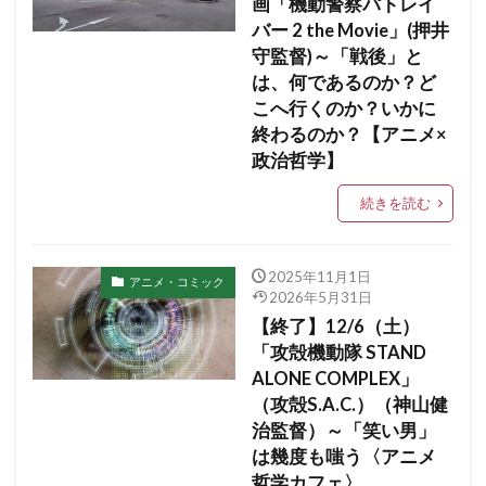
画「機動警察パトレイ
バー 2 the Movie」(押井
守監督)～「戦後」と
は、何であるのか？ど
こへ行くのか？いかに
終わるのか？【アニメ×
政治哲学】
続きを読む
2025年11月1日
アニメ・コミック
2026年5月31日
【終了】12/6（土）
「攻殻機動隊 STAND
ALONE COMPLEX」
（攻殻S.A.C.）（神山健
治監督）～「笑い男」
は幾度も嗤う〈アニメ
哲学カフェ〉