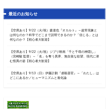
最近のお知らせ
【空席あり】9/22（火/祝）森達也『オカルト』～超常現象と
は何なのか？科学でどこまで説明できるのか？「信じる」とは
何なのか？【初心者大歓迎】
【空席あり】9/22（火/祝）ジブリ映画「千と千尋の神隠し」
（宮崎駿 監督）～「名」を奪う異界、無自覚な欲望、現代に潜
む怪異の姿【初心者大歓迎】
【空席あり】9/13（日）伊藤計劃『虐殺器官』～「わたし」は
どこにあるか／ヒューマニズムと進化論