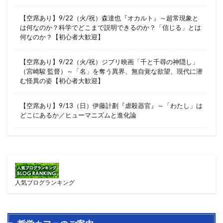
【空席あり】9/22（火/祝）森達也『オカルト』～超常現象と
は何なのか？科学でどこまで説明できるのか？「信じる」とは
何なのか？【初心者大歓迎】
【空席あり】9/22（火/祝）ジブリ映画「千と千尋の神隠し」
（宮崎駿 監督）～「名」を奪う異界、無自覚な欲望、現代に潜
む怪異の姿【初心者大歓迎】
【空席あり】9/13（日）伊藤計劃『虐殺器官』～「わたし」は
どこにあるか／ヒューマニズムと進化論
人気ブログランキング