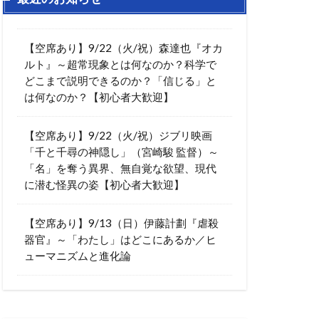
【空席あり】9/22（火/祝）森達也『オカ
ルト』～超常現象とは何なのか？科学で
どこまで説明できるのか？「信じる」と
は何なのか？【初心者大歓迎】
【空席あり】9/22（火/祝）ジブリ映画
「千と千尋の神隠し」（宮崎駿 監督）～
「名」を奪う異界、無自覚な欲望、現代
に潜む怪異の姿【初心者大歓迎】
【空席あり】9/13（日）伊藤計劃『虐殺
器官』～「わたし」はどこにあるか／ヒ
ューマニズムと進化論