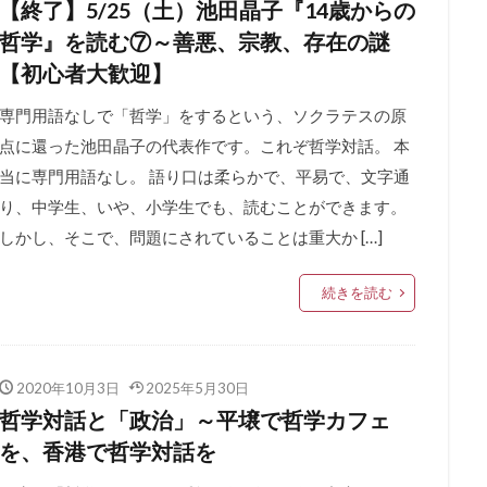
【終了】5/25（土）池田晶子『14歳からの
哲学』を読む⑦～善悪、宗教、存在の謎
【初心者大歓迎】
専門用語なしで「哲学」をするという、ソクラテスの原
点に還った池田晶子の代表作です。これぞ哲学対話。 本
当に専門用語なし。 語り口は柔らかで、平易で、文字通
り、中学生、いや、小学生でも、読むことができます。
しかし、そこで、問題にされていることは重大か […]
続きを読む
2020年10月3日
2025年5月30日
哲学対話と「政治」～平壌で哲学カフェ
を、香港で哲学対話を