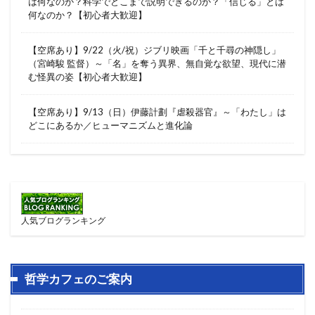
は何なのか？科学でどこまで説明できるのか？「信じる」とは
何なのか？【初心者大歓迎】
【空席あり】9/22（火/祝）ジブリ映画「千と千尋の神隠し」
（宮崎駿 監督）～「名」を奪う異界、無自覚な欲望、現代に潜
む怪異の姿【初心者大歓迎】
【空席あり】9/13（日）伊藤計劃『虐殺器官』～「わたし」は
どこにあるか／ヒューマニズムと進化論
人気ブログランキング
哲学カフェのご案内