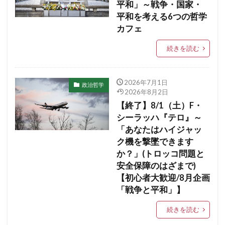
平和」～戦争・国家・
平和を考える6つの哲学
カフェ
続きを読む
2026年7月1日
政治哲学
2026年8月2日
【終了】8/1（土）F・
シーラッハ『テロ』～
「あなたはハイジャッ
ク機を撃墜できます
か？」(トロッコ問題と
安全保障のはざまで)
【初心者大歓迎/8月企画
「戦争と平和」】
続きを読む