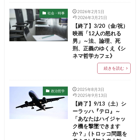
2026年2月1日
社会・時事
2026年3月21日
【終了】3/20（金/祝）
映画「12人の怒れる
男」～法、論理、死
刑、正義のゆくえ《シ
ネマ哲学カフェ》
続きを読む
2025年8月3日
政治哲学
2025年9月13日
【終了】9/13（土）シ
ーラッハ『テロ』～
「あなたはハイジャッ
ク機を撃墜できます
か？」(トロッコ問題を