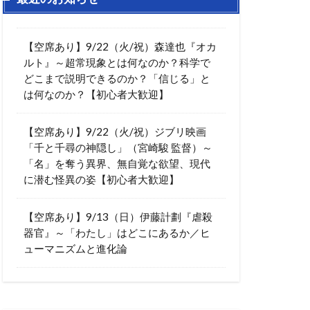
【空席あり】9/22（火/祝）森達也『オカ
ルト』～超常現象とは何なのか？科学で
どこまで説明できるのか？「信じる」と
は何なのか？【初心者大歓迎】
【空席あり】9/22（火/祝）ジブリ映画
「千と千尋の神隠し」（宮崎駿 監督）～
「名」を奪う異界、無自覚な欲望、現代
に潜む怪異の姿【初心者大歓迎】
【空席あり】9/13（日）伊藤計劃『虐殺
器官』～「わたし」はどこにあるか／ヒ
ューマニズムと進化論