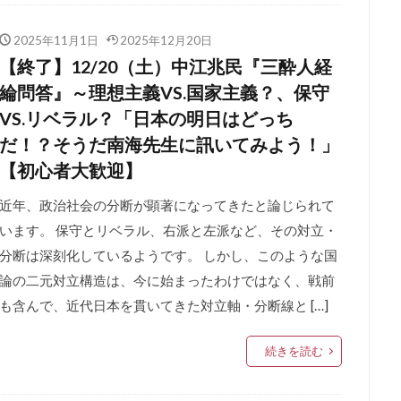
2025年11月1日
2025年12月20日
【終了】12/20（土）中江兆民『三酔人経
綸問答』～理想主義VS.国家主義？、保守
VS.リベラル？「日本の明日はどっち
だ！？そうだ南海先生に訊いてみよう！」
【初心者大歓迎】
近年、政治社会の分断が顕著になってきたと論じられて
います。 保守とリベラル、右派と左派など、その対立・
分断は深刻化しているようです。 しかし、このような国
論の二元対立構造は、今に始まったわけではなく、戦前
も含んで、近代日本を貫いてきた対立軸・分断線と […]
続きを読む